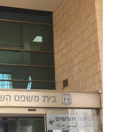
סוער
בענייני
מזונות
ורכוש
לדיון
לאישור
הסכם
גירושין
כולל?