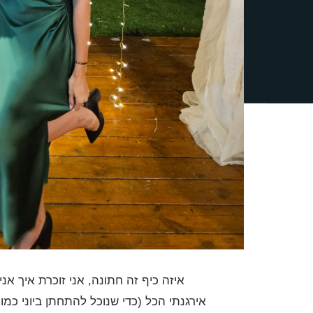
© 2026 קורל נורמן שבירו - משרד עו"ד וגישור | כל הזכויות שמורות
אירגנתי הכל (כדי שנוכל להתחתן ביוני כמו