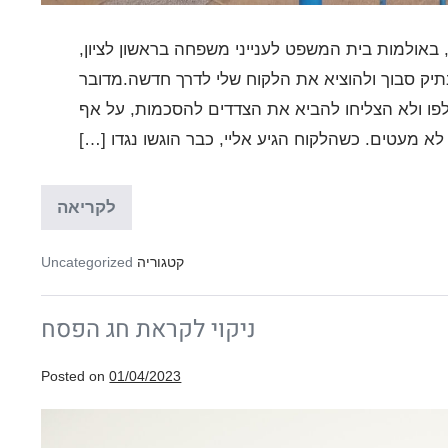
באולמות בית המשפט לענייני משפחה בראשון לציון,
תיק סבוך ולהוציא את הלקוח שלי לדרך חדשה.מדובר
יו כבר 2 עו"ד שהתחלפו ולא הצליחו להביא את הצדדים להסכמות, על אף
 לא מעטים. כשהלקוח הגיע אליי, כבר הוגשו נגדו […]
איך
לקריאה
הצלחנו
להפוך
דיון
קטגוריה
Uncategorized
סוער
בענייני
מזונות
ניקוי לקראת חג הפסח
ורכוש
לדיון
לאישור
הסכם
Posted on
01/04/2023
גירושין
כולל?