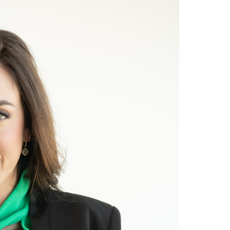
לקראת
חג
הפסח