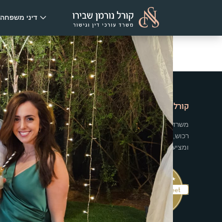
Ski
דיני משפחה
t
conten
קורל נורמן שבירו - משרד עו"ד וגישור
משרדנו מלווה אנשים בתקופות המורכבות ביותר בחייהם - גירושין
רכוש, תכנון עתיד משפחתי וגישור. אנו משלבים מקצועיות משפטי
ומציעים פתרונות מותאמים אישית לכל לקוח.