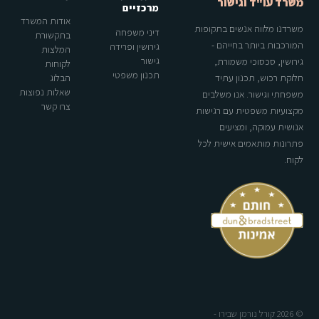
משרד עו"ד וגישור
מרכזיים
אודות המשרד
משרדנו מלווה אנשים בתקופות
דיני משפחה
בתקשורת
המורכבות ביותר בחייהם -
גירושין ופרידה
המלצות
גישור
גירושין, סכסוכי משמורת,
לקוחות
תכנון משפטי
חלוקת רכוש, תכנון עתיד
הבלוג
שאלות נפוצות
משפחתי וגישור. אנו משלבים
צרו קשר
מקצועיות משפטית עם רגישות
אנושית עמוקה, ומציעים
פתרונות מותאמים אישית לכל
לקוח.
© 2026 קורל נורמן שבירו -