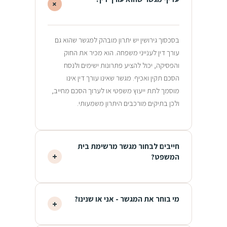
+
בסכסוך גירושין יש יתרון מובהק למגשר שהוא גם
עורך דין לענייני משפחה. הוא מכיר את החוק
והפסיקה, יכול להציע פתרונות ישימים ולנסח
הסכם תקין ואכיף. מגשר שאינו עורך דין אינו
מוסמך לתת ייעוץ משפטי או לערוך הסכם מחייב,
ולכן בתיקים מורכבים היתרון משמעותי.
חייבים לבחור מגשר מרשימת בית
+
המשפט?
לא. יחידת הסיוע עשויה להציג רשימת מגשרים, אך
מי בוחר את המגשר - אני או שנינו?
+
בני הזוג רשאים לפנות לכל מגשר פרטי שיבחרו
ואינם מחויבים לרשימה. רשות בתי המשפט