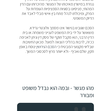
נגזרת במישרין מאיכותו של המגשר: מהיכרותו עם הדין
המהותי, מניסיונו בסוגיות הספציפיות העומדות על
הפרק, ומיכולתו לנהל מתח בין-אישי מבלי לאבד את
הדיוק המשפטי.
הסכם שגובש בגישור אינו מסמך וולונטרי גרידא.
משאושר על ידי בית המשפט לענייני משפחה או בית
הדין הרבני, הוא מקבל תוקף של פסק דין וניתן לאכיפה
ככזה, לרבות בהליכי הוצאה לפועל. מכאן החשיבות
שבליווי מקצועי המבטיח כי
הסכם הגירושין
ינוסח באופן
תקין, שלם ואכיף - ולא ייוותר פרוץ לסכסוכי המשך.
מהו מגשר - ובמה הוא נבדל משופט
ומבורר