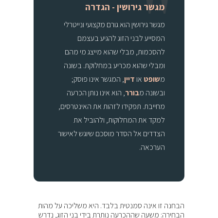
מגשר גירושין - הגדרה
מגשר גירושין הוא גורם מקצועי ונייטרלי
המסייע לבני הזוג להגיע בעצמם
להסכמות, מבלי שהוא מייצג מי מהם
ומבלי שהוא מכריע במחלוקת. בשונה
מ
שופט
או
דיין
, המגשר אינו פוסק;
ובשונה מ
בורר
, הוא אינו נותן הכרעה
מחייבת. תפקידו לזהות את האינטרסים,
למקד את המחלוקות, ולהוביל את
הצדדים אל הסדר מוסכם שיוגש לאישור
הערכאה.
הבחנה זו אינה סמנטית בלבד. היא משליכה על מהות
הבחירה: משעה שההכרעה נותרת בידי בני הזוג, נדרש