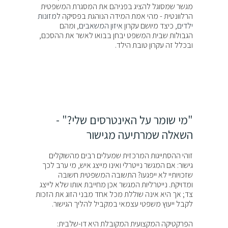
מגשר שמסוגל להציג בפניהם את המסגרת המשפטית
הרלוונטית - מהי אמת המידה הנוהגת בפסיקה ל
מזונות
ילדים
, כיצד מיושם עקרון
איזון המשאבים
, ומהם
הגבולות שבית המשפט יבחן בבואו לאשר את ההסכם,
ובכלל זה עקרון טובת הילד.
"מי שומר על האינטרסים שלי?" -
השאלה שמרתיעה מגישור
זוהי ההסתייגות המרכזית שמעלים רבים מהשוקלים
גישור: אם המגשר נייטרלי ואינו מייצג איש, מי ערב לכך
שזכויותיי לא ייפגעו? התשובה המשפטית חשובה
ומדויקת. נייטרליות המגשר אכן מחייבת אותו שלא לייצג
צד; אך היא אינה שוללת מכל אחד מבני הזוג את הזכות
לקבל ייעוץ משפטי עצמאי במקביל להליך הגישור.
הפרקטיקה המקצועית המקובלת היא דו-שלבית: