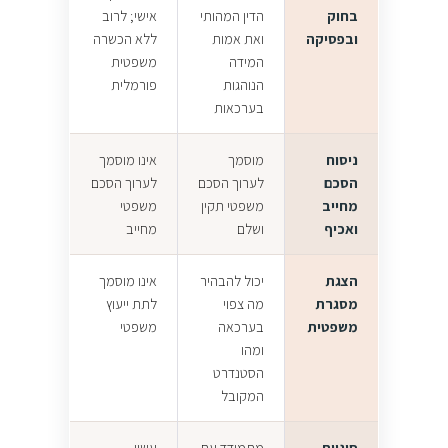
בחוק
הדין המהותי
אישי; לרוב
ובפסיקה
ואת אמות
ללא הכשרה
המידה
משפטית
הנוהגות
פורמלית
בערכאות
ניסוח
מוסמך
אינו מוסמך
הסכם
לערוך הסכם
לערוך הסכם
מחייב
משפטי תקין
משפטי
ואכיף
ושלם
מחייב
הצגת
יכול להבהיר
אינו מוסמך
מסגרת
מה צפוי
לתת ייעוץ
משפטית
בערכאה
משפטי
ומהו
הסטנדרט
המקובל
סוגיות
מתמודד עם
עשוי