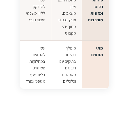
רכוש
איזון
להזדקק
ומזונות
משאבים,
לליווי משפטי
מורכבות
עסק ונכסים
חיצוני נוסף
מתוך ידע
מקצועי
מתי
מומלץ
עשוי
מתאים
במיוחד
להתאים
בתיקים עם
במחלוקות
היבטים
פשוטות,
משפטיים
בליווי ייעוץ
וכלכליים
משפטי נפרד