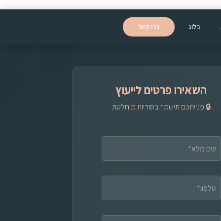
בלוג
צרו קשר
השאירו פרטים לייעוץ
🔒 פנייתכם תישמר בסודיות מוחלטת
ט
ל
פ
ו
ן
ק