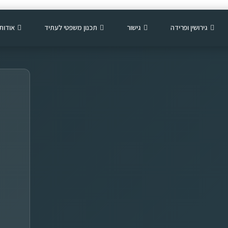
גירושין ופרידה
גישור
תכנון משפטי לעתיד
אודות
ש
ם
מ
ל
א
ט
*
ל
פ
ו
ן
ד