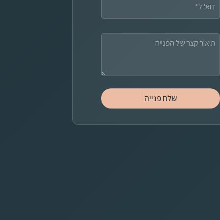
צ
ר
ש
ם
שלח פנייה