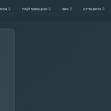
גירושין ופרידה
גישור
תכנון משפטי לעתיד
אודות
ש
ם
מ
ל
א
ט
*
ל
פ
ו
ן
ד
*
ו