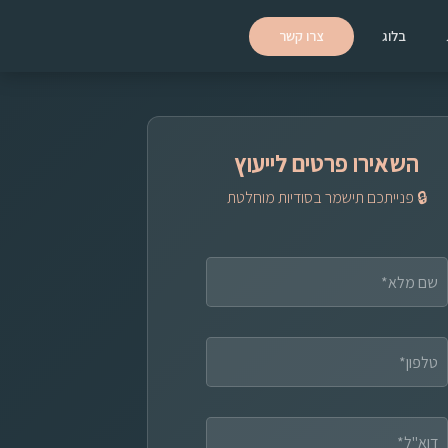
בלוג
צרו קשר
השאירו פרטים לייעוץ
🔒 פנייתכם תישמר בסודיות מוחלטת
ק
צ
ר
מ
ל
א
ש