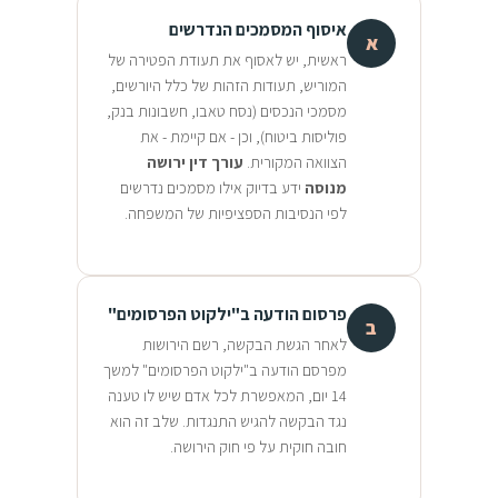
איסוף המסמכים הנדרשים
א
ראשית, יש לאסוף את תעודת הפטירה של
המוריש, תעודות הזהות של כלל היורשים,
מסמכי הנכסים (נסח טאבו, חשבונות בנק,
פוליסות ביטוח), וכן - אם קיימת - את
הצוואה המקורית.
עורך דין ירושה
מנוסה
ידע בדיוק אילו מסמכים נדרשים
לפי הנסיבות הספציפיות של המשפחה.
פרסום הודעה ב"ילקוט הפרסומים"
ב
לאחר הגשת הבקשה, רשם הירושות
מפרסם הודעה ב"ילקוט הפרסומים" למשך
14 יום, המאפשרת לכל אדם שיש לו טענה
נגד הבקשה להגיש התנגדות. שלב זה הוא
חובה חוקית על פי חוק הירושה.