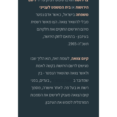
הירושות
או
בית המשפט לענייני
משפחה
בישראל, כאשר אדם נפטר
מבלי להשאיר צוואה. הצו מאשר רשמית
מיהם היורשים החוקיים ואת חלקיהם
בעיזבון - בהתאם לחוק הירושה,
תשכ"ה-1965.
קיום צוואה
, לעומת זאת, הוא הליך שבו
מגישים לרשם הירושות בקשה לאמת
ולאשר צוואה שהשאיר הנפטר - בין
שמדובר ב
צוואה בכתב יד
, בעדים, בפני
רשות או בעל פה. לאחר אישורה, מסמך
קיום הצוואה מעניק ליורשים את הסמכות
הפורמלית לממש את העיזבון.