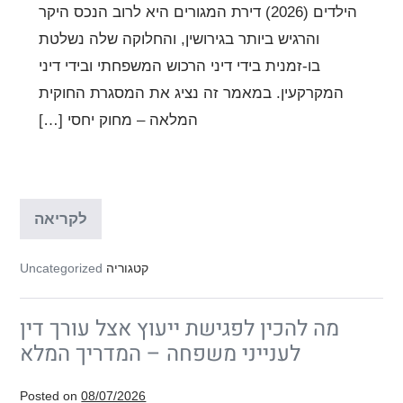
הילדים (2026) דירת המגורים היא לרוב הנכס היקר
והרגיש ביותר בגירושין, והחלוקה שלה נשלטת
בו-זמנית בידי דיני הרכוש המשפחתי ובידי דיני
המקרקעין. במאמר זה נציג את המסגרת החוקית
המלאה – מחוק יחסי […]
חלוקת
לקריאה
דירת
המגור
בגירוש
קטגוריה
Uncategorized
זכויות,
דרכי
חלוקה
מה להכין לפגישת ייעוץ אצל עורך דין
והגנת
הילדי
לענייני משפחה – המדריך המלא
(2026)
Posted on
08/07/2026