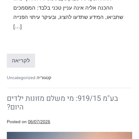
ההכנה אליה אינה עניין טכני בלבד: המסמכים
שתביאו, המידע שתדעו להציג, ובעיקר עיתוי הפנייה
[…]
מה
לקריאה
להכין
לפגיש
ייעוץ
קטגוריה
Uncategorized
אצל
עורך
דין
בע"מ 919/15: מי משלם מזונות ילדים
לעניינ
משפח
היום?
–
המדרי
המלא
Posted on
06/07/2026
בע"מ