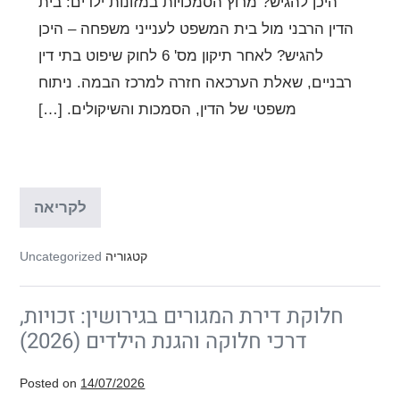
היכן להגיש? מרוץ הסמכויות במזונות ילדים: בית
להגיש?
הדין הרבני מול בית המשפט לענייני משפחה – היכן
להגיש? לאחר תיקון מס' 6 לחוק שיפוט בתי דין
רבניים, שאלת הערכאה חזרה למרכז הבמה. ניתוח
משפטי של הדין, הסמכות והשיקולים. […]
מרוץ
לקריאה
הסמכו
במזונ
ילדים:
קטגוריה
Uncategorized
בית
הדין
הרבני
חלוקת דירת המגורים בגירושין: זכויות,
מול
בית
דרכי חלוקה והגנת הילדים (2026)
המשפ
לעניינ
משפח
Posted on
14/07/2026
–