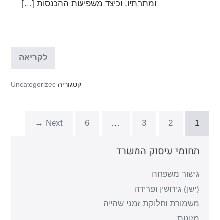
ומתחתיו, וכיצד משפיעות ההכנסות […]
בע"מ
לקריאה
מי
משלם
קטגוריה
Uncategorized
מזונות
ילדים
היום?
Next →
6
…
3
2
1
תחומי עיסוק המשרד
גישור משפחה
(ישן) גירושין ופרידה
משמורת וחלוקת זמני שהייה
מזונות