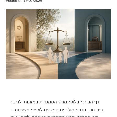
Posted on
19/07/2026
מרוץ
הסמכויות
במזונות
ילדים:
בית
הדין
הרבני
מול
בית
המשפט
לענייני
משפחה
דף הבית › בלוג › מרוץ הסמכויות במזונות ילדים:
–
בית הדין הרבני מול בית המשפט לענייני משפחה –
היכן