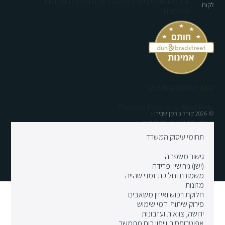
זכרו: יש מספיק שפע לכולם בעולם ומגיע לכם להיות
לקוח.
מאושרים!
קטגוריה
Uncategorized
← Previous Post
Next Post →
© 2026 קורל נורמן שבירו -
משרד עו"ד וגישור | כל הזכויות
שמורות
תחומי עיסוק המשרד
דף הבית
אודות
צרו קשר
גישור משפחה
(ישן) גירושין ופרידה
משמורת וחלוקת זמני שהייה
מזונות
חלוקת רכוש ואיזון משאבים
פירוק שיתוף ודמי שימוש
ירושה, צוואות ועזבונות
אפוטרופסות וייפוי כוח מתמשך