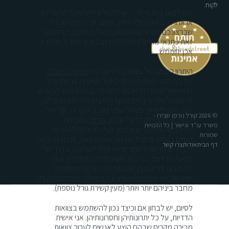
לקוח.
ניתן לצוות בתנאי ש… או להמליץ ליורשיכם לפעול כך
או אחרת, באופן שלא יחייב אותם. אך כמובן שככל
שברצונכם לוודא שאתם מגנים על נכסיכם, יש לכתוב
זאת כתנאי מחייב וניתן למנות גם נאמן שיוודא שהתנאי
אכן יתממש.
היתרון העצום של צוואות הדדיות הוא
שיתוף הפעולה
של בני הזוג. פעמים רבות כאשר מגיע בן זוג עם אחד
החששות שהזכרתי או עם כמה מהם, הוא גורם לבן הזוג
להסתכל על הדברים מנקודת מבטו וכך הוא גורם לבן
הזוג השני לשתף פעולה עם רצונו. באופן זה, קל יותר
© 2026 קורל נורמן שבירו -
לבן הזוג השני לקבל על עצמו,
מרצון
, מגבלות
משרד עו"ד וגישור | כל הזכויות
ומחויבויות וכפועל יוצא מכך הוא לא ינסה להערים
שמורות
קשיים בעתיד ולסכל את הוראות הצוואה, אם נניח תהיה
דף הבית
אודות
צרו קשר
לו בת זוג חדשה לאחר שהיא תלך לעולמה. בדרך של
צוואות הדדיות, בני הזוג חשים חלק מהתהליך והם
מתכננים יחד עם בן זוגם תוכנית הורשה משותפת
שמהווה את אמירתם האחרונה כשיילכו לעולמם וזה רק
מחבר ביניהם יותר ויותר (מעין קשירת גורל נוספת).
לסיום, יש לבחון אם וכיצד נכון להשתמש בצוואות
הדדיות, על כל יתרונותיהן וחסרונותיהן. אני אישית
מכירה מקרים שבהם הוצע לאנשים לערוך צוואות