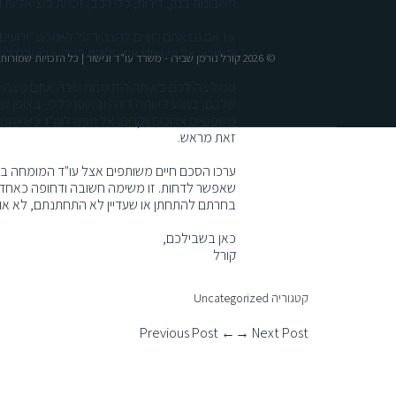
חשבונות בנק, דירות, כלי רכב, זכויות סוציאליות ו
אז אם גם אתם רוצים להצהיר על היותכם "ידועים
והשיכון, אל תשאירו את חלוקת הרכוש ביניכם לפ
© 2026 קורל נורמן שבירו - משרד עו"ד וגישור | כל הזכויות שמורות
ד
ממליצה לכם באותה הזדמנות שבה אתם מצהירים ע
שלכם, בנוגע לאותה דירה ובאופן כללי, באופן שי
משפטיים ארוכים ויקרים. אל תפנו לעו"ד כשאתם כ
זאת מראש.
ערכו הסכם חיים משותפים אצל עו"ד המומחה בת
שאפשר לדחות. זו משימה חשובה ודחופה כאחד. 
בחרתם להתחתן או שעדיין לא התחתנתם, לא אומ
כאן בשבילכם,
קורל
קטגוריה
Uncategorized
← Previous Post
Next Post →