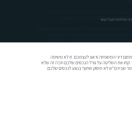
עוד.
 בציבור" על מנת להירשם להגרלות של משרד הבינוי
רשנויות של שופטי ביהמ"ש לענייני משפחה.
ף הבית
אודות
צרו קשר
ל היותכם ידועים בציבור, להגדיר את הזכויות והחובות
מנע חילוקי דעות ביניכם בעתיד וימנע מכם הליכים
בר חייבים כי פתחו נגדכם בהליכים, היו חכמים ומנעו
חום דיני המשפחה ודאגו לעצמכם. זו לא משימה
קחו את השליטה על גורל הנכסים שלכם וזכרו זה שלא
ר שביהמ"ש לא יפסוק שיתוף בנוגע לנכסים שלכם.