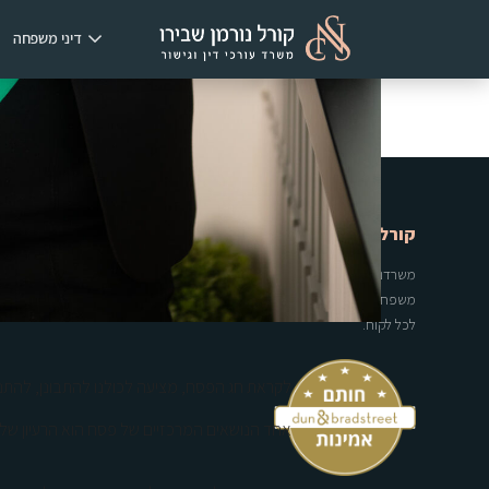
דיני משפחה
קורל נורמן שבירו - משרד עו"ד וגישור
משרדנו מלווה אנשים בתקופות המורכבות ביותר בחייהם - גירושין, סכסוכי מש
משפחתי וגישור. אנו משלבים מקצועיות משפטית עם רגישות אנושית עמוקה, ו
לכל לקוח.
לקראת חג הפסח, מציעה לכולנו להתבונן, להתנ
אחד הנושאים המרכזיים של פסח הוא הרעיון של ניקוי