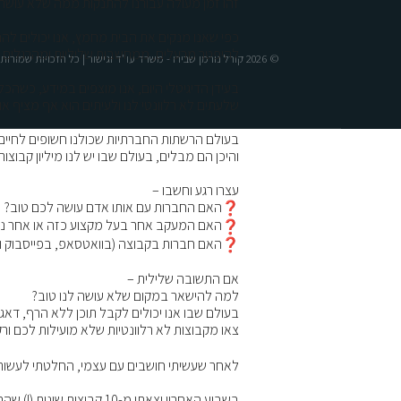
זהו זמן מעולה עבורנו להתנקות ממה שלא עושה 
כפי שאנו מנקים את הבית מחמץ, אנו יכולים לה
להיפטר מרעלים, ממחשבות שליליות ומהרגלים ר
© 2026 קורל נורמן שבירו - משרד עו"ד וגישור | כל הזכויות שמורות
ד
בעידן הדיגיטלי היום, אנו מוצפים במידע, כשהכ
שלעתים לא רלוונטי לנו ולעיתים הוא אף מציף או
בעולם הרשתות החברתיות שכולנו חשופים לחיים 
והיכן הם מבלים, בעולם שבו יש לנו מיליון קבוצו
עצרו רגע וחשבו –
️האם החברות עם אותו אדם עושה לכם טוב?
️האם המעקב אחר בעל מקצוע כזה או אחר נו
️האם חברות בקבוצה (בוואטסאפ, בפייסבוק ו
אם התשובה שלילית –
למה להישאר במקום שלא עושה לנו טוב?
בעולם שבו אנו יכולים לקבל תוכן ללא הרף, דאגו
צאו מקבוצות לא רלוונטיות שלא מועילות לכם ו
לאחר שעשיתי חושבים עם עצמי, החלטתי לעשו
בשבוע האחרון יצאתי מ-10 קבוצות שונות (!) שהרגשתי שהן לא מעניקות לי שום ערך או יתרון.