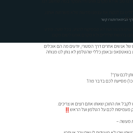
לנו טוב או לא מקדם אותנו ולהתמקד במה שחשוב לנו.
חליט גם לנקות את עצמנו מדעות שלא משרתות אותנו,
עים.
ף הבית
אודות
צרו קשר
ל נגיש וההתראות לא מפסיקות להגיע, בכל שעה. מידע
תנו ברגשות שליליים ולא מקדם אותנו לשום מקום.
של אנשים אחרים דרך הסטורי, יודעים מה הם אוכלים
ת בוואטסאפ ובאופן כללי שהטלפון לא נותן לנו מנוחה
תן לכם ערך?
כו') מסייעת לכם בדבר מה?
 לקבל את התוכן שאותו אתם רוצים או צריכים.
רק מעמיסות לכם על הטלפון ועל הראש
ת מעשה –