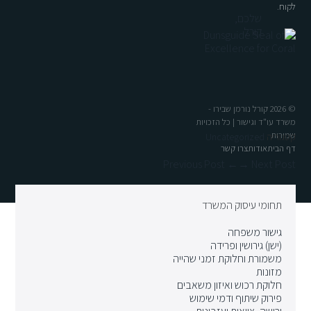
לקוח.
שלכם,
קורל
© 2026 קורל נורמן שבירו -
משרד עו"ד וגישור | כל הזכויות
שמורות
קטגוריה
Uncategorized
דף הבית
אודות
צרו קשר
← Previous Post
Next Post →
תחומי עיסוק המשרד
גישור משפחה
(ישן) גירושין ופרידה
משמורת וחלוקת זמני שהייה
מזונות
חלוקת רכוש ואיזון משאבים
פירוק שיתוף ודמי שימוש