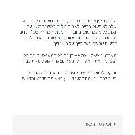
הליך גירושין או פרידה מבן זוג, לרבות ידועים בציבור, הוא
שלב לא פשוט בחיים ולעיתים מלווה במשבר רגשי. עם
זאת, כל משבר טומן בחובו הזדמנות. הבחירה בעו"ד לדיני
משפחה שילווה אותך ברגישות ובמקצועיות היא החלטה
קריטית שתשפיע על חייך ועל חיי ילדיך.
משרדנו מציע ליווי מלא – הן בהיבט המשפטי והן בהיבט
האנושי – מתוך מטרה להגיע לתוצאה האופטימלית עבורך.
זקוקים לליווי מקצועי בגירושין, פרידה או גישור? אנו כאן
בשבילכם – נשמח להעניק ייעוץ ראשוני דיסקרטי ומקצועי.
תחומי עיסוק המשרד