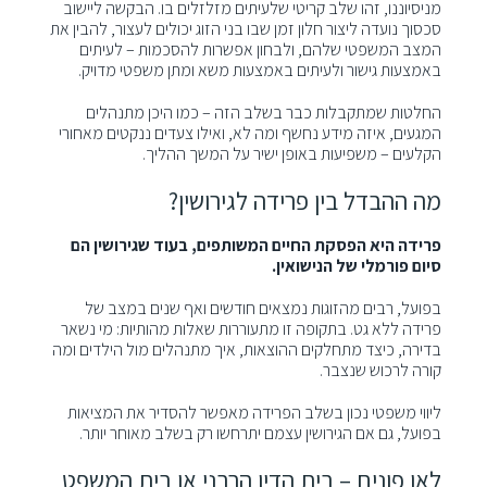
מניסיוננו, זהו שלב קריטי שלעיתים מזלזלים בו. הבקשה ליישוב
סכסוך נועדה ליצור חלון זמן שבו בני הזוג יכולים לעצור, להבין את
המצב המשפטי שלהם, ולבחון אפשרות להסכמות – לעיתים
באמצעות גישור ולעיתים באמצעות משא ומתן משפטי מדויק.
החלטות שמתקבלות כבר בשלב הזה – כמו היכן מתנהלים
המגעים, איזה מידע נחשף ומה לא, ואילו צעדים ננקטים מאחורי
הקלעים – משפיעות באופן ישיר על המשך ההליך.
מה ההבדל בין פרידה לגירושין?
פרידה היא הפסקת החיים המשותפים, בעוד שגירושין הם
סיום פורמלי של הנישואין.
בפועל, רבים מהזוגות נמצאים חודשים ואף שנים במצב של
פרידה ללא גט. בתקופה זו מתעוררות שאלות מהותיות: מי נשאר
בדירה, כיצד מתחלקים ההוצאות, איך מתנהלים מול הילדים ומה
קורה לרכוש שנצבר.
ליווי משפטי נכון בשלב הפרידה מאפשר להסדיר את המציאות
בפועל, גם אם הגירושין עצמם יתרחשו רק בשלב מאוחר יותר.
לאן פונים – בית הדין הרבני או בית המשפט