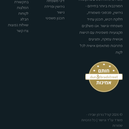
דיני משפחה
בתקשורת
המורכבות ביותר בחייהם -
גירושין ופרידה
המלצות
גישור
גירושין, סכסוכי משמורת,
לקוחות
תכנון משפטי
חלוקת רכוש, תכנון עתיד
הבלוג
שאלות נפוצות
משפחתי וגישור. אנו משלבים
צרו קשר
מקצועיות משפטית עם רגישות
אנושית עמוקה, ומציעים
פתרונות מותאמים אישית לכל
לקוח.
© 2026 קורל נורמן שבירו -
משרד עו"ד וגישור | כל הזכויות
שמורות