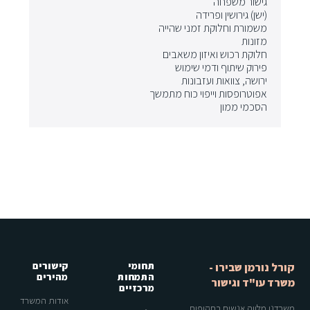
גישור משפחה
(ישן) גירושין ופרידה
משמורת וחלוקת זמני שהייה
מזונות
חלוקת רכוש ואיזון משאבים
פירוק שיתוף ודמי שימוש
ירושה, צוואות ועזבונות
אפוטרופסות וייפוי כוח מתמשך
הסכמי ממון
תחומי
קישורים
קורל נורמן שבירו -
התמחות
מהירים
משרד עו"ד וגישור
מרכזיים
אודות המשרד
משרדנו מלווה אנשים בתקופות