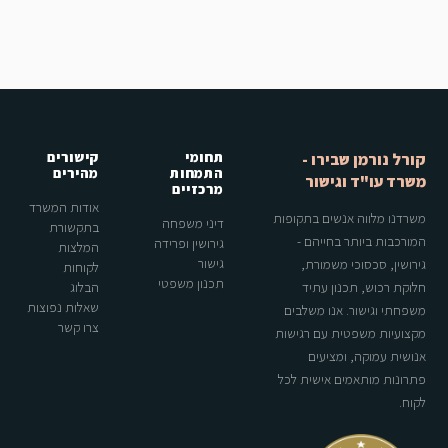
תחומי
קישורים
קורל נורמן שבירו -
התמחות
מהירים
משרד עו"ד וגישור
מרכזיים
אודות המשרד
משרדנו מלווה אנשים בתקופות
דיני משפחה
בתקשורת
המורכבות ביותר בחייהם -
גירושין ופרידה
המלצות
גישור
גירושין, סכסוכי משמורת,
לקוחות
תכנון משפטי
חלוקת רכוש, תכנון עתיד
הבלוג
שאלות נפוצות
משפחתי וגישור. אנו משלבים
צרו קשר
מקצועיות משפטית עם רגישות
אנושית עמוקה, ומציעים
פתרונות מותאמים אישית לכל
לקוח.