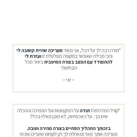
"תודה רבה לך על הכל, אני מאוד
מעריכה שהיית קשובה לי
והכי מכילה שאפשר בתקופה מטלטלת זו
ועזרת לי
להתמודד עם המצב בצורה המיטבית
ביותר מכל
הבחינות"
– ש.י –
"קורל המדהימה!
תודה
על המקצועיות ועל התמיכה וההכלה
שיש בך.. על ה
א
כפתיות, ל
א
מובן מ
א
ליו בכלל.
בזכותך התהליך הסתיים בצורה מהירה וטובה.
מעריכה
א
ותך מ
א
ד ומ
א
חלת לך רק לקוחות שיעריכו
א
ת מי