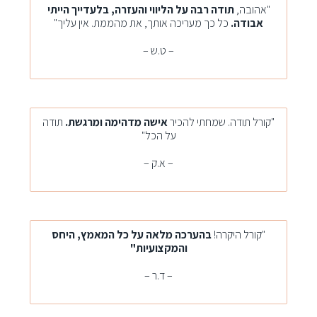
"אהובה,
תודה רבה על הליווי והעזרה, בלעדייך הייתי
אבודה.
כל כך מעריכה אותך, את מהממת. אין עליך"
– ט.ש –
"קורל תודה. שמחתי להכיר
אישה מדהימה ומרגשת.
תודה
על הכל"
– א.ק –
"קורל היקרה!
בהערכה מלאה על כל המאמץ, היחס
והמקצועיות"
– ד.ר –